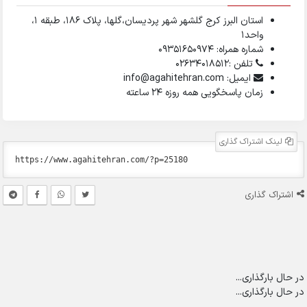
استان البرز کرج گلشهر شهر پردیسان،گلها، پلاک ۱۸۶، طبقه ۱،
واحد1
شماره همراه: 09351650974
تلفن :02634018512
ایمیل: info@agahitehran.com
زمان پاسخگویی همه روزه 24 ساعته
لینک اشتراک گذاری
اشتراک گذاری
در حال بارگذاری...
در حال بارگذاری...