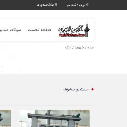
ورود / ثبت نام
علاقه‌مندی ها
صفحه نخست
سوالات متداو
/ شهرها / اراک
خانه
جستجو پیشرفته
74 بازدید