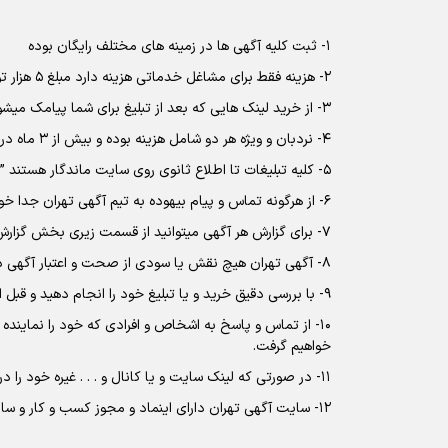
1- ثبت کلیه آگهی ها در زمینه های مختلف رایگان بوده
2- هزینه فقط برای مشاغل خدماتی هزینه دارد مبلغ 5 هزار تومان
3- از خرید لینک هایی که بعد از تبلیغ برای شما پیامک میشود جدا خود داری نمائید.
4- نردبان و ویژه هر دو شامل هزینه بوده و بیش از 3 ماه در سایت ماندگار هستند.
5- کلیه تبلیغات تا اطلاع ثانوی روی سایت ماندگار هستند ” فعلا نظر و هدفی برای حذف ماهانه نداریم ”
6- از هرگونه تماس و پیام بیهوده به تیم آگهی تهران جدا خودداری نمائید.
7- برای گزارش هر آگهی میتوانید از قسمت زیری بخش گزارش های آن آگهی اقدام نمائید.
8- آگهی تهران هیچ نقش یا سودی از صحت و اعتبار آگهی دهنده ندارد.
9- با بررسی دقیق خرید و یا تبلیغ خود را انجام دهید و قبل از دیدن و رسیدن محصول و کالا به دستتان از پرداخت وجه خود داری نمائیدو
10- از تماس و پاسخ به اشخاص و افرادی که خود را نماین
خواهیم گرفت.
11- در صورتی که لینک سایت و یا کانال و . . . غیره خود را در پست آگهی خود میخواهید قرار دهید شامل هزینه خواهد شد.
12- سایت آگهی تهران دارای اینماد و مجوز کسب و کار و ساماندهی الکترونیکی بوده و کلیه موازین و قوانین جمهوری اسلامی ایران را رعایت خواهد کرد.