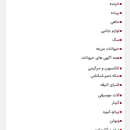
خزنده
پرنده
ماهی
لوازم جانبی
سگ
حیوانات مزرعه
همه آگهی های حیوانات
کلکسیون و سرگرمی
سکه،تمبر،اسکناس
اشیای اتیقه
آلات موسیقی
گیتار
پیانو،کیبرد
ویولن
درام و آکاردئون