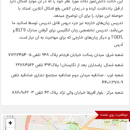
این حالت دانش‌آموز نکات مورد نظر خود را که در آن موارد اشکال دارد
از قبل یادداشت کرده و در زمان کلاس رفع اشکال آنلاین، استاد با
حوصله این موارد را برای آن توضیح میدهد.
تدریس زبان‌های خارجه نیز جزء دروس قابل تدریس توسط اساتید ما
می‌باشد. تدریس تخصصی زبان انگلیسی برای گرفتن مدارک IELTS و
TOEFL و دیگر زبان‌های خارجی که برای مهاجرت به آن نیاز است.
آدرس
شعبه شرق: میدان رسالت خیابان فرجام پلاک ۹۴۸ تلفن 5- 77212454
شعبه شمال: پاسداران بعد از نگارستان۱ پلاک۴۹۲ تلفن ۲۲۷۸۴۵۲۶
شعبه غرب : صادقیه میدان دوم صادقیه مجتمع تجاری صادقیه تلفن
9-44011378
شعبه مرکز : بلوار آفریقا خیابان والی نژاد پلاک ۴۲ تلفن 3- 88609062
موقعیت روی نقشه
+