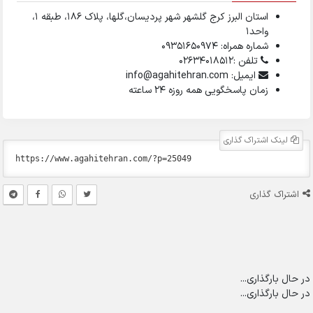
استان البرز کرج گلشهر شهر پردیسان،گلها، پلاک ۱۸۶، طبقه ۱،
واحد1
شماره همراه: 09351650974
تلفن :02634018512
ایمیل: info@agahitehran.com
زمان پاسخگویی همه روزه 24 ساعته
لینک اشتراک گذاری
اشتراک گذاری
در حال بارگذاری...
در حال بارگذاری...