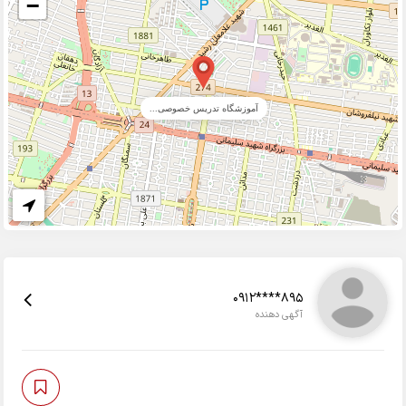
−
آموزشگاه تدریس خصوصی...
0912****895
آگهی دهنده