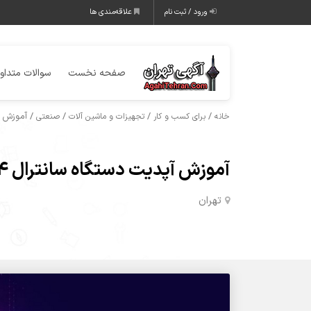
ورود / ثبت نام
علاقه‌مندی ها
صفحه نخست
سوالات متداو
/
/
/
/ آموزش آپدیت 
خانه
برای کسب و کار
تجهیزات و ماشین آلات
صنعتی
آموزش آپدیت دستگاه سانترال TES824 پاناسونیک
تهران