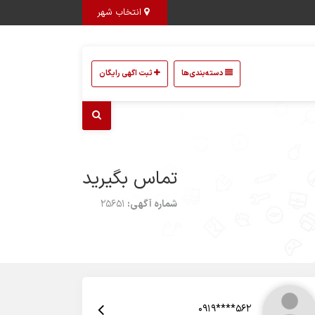
انتخاب شهر
دسته‌بندی‌ها
ثبت اگهی رایگان
تماس بگیرید
شماره آگهی:
25651
0919****562