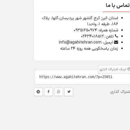
تماس با ما
استان البرز کرج گلشهر شهر پردیسان،گلها، پلاک
۱۸۶، طبقه ۱، واحد1
شماره همراه: 09351650974
تلفن :02634018512
ایمیل: info@agahitehran.com
زمان پاسخگویی همه روزه 24 ساعته
لینک اشتراک گذاری
شتراک گذاری