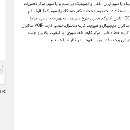
با سیم ارزان, تلفن پاناسونیک بی سیم و با سیم, مرکز تعمیرات
ب دستگاه دست دوم تحت شبکه, دستگاه پاناسونیک آنالوگ کم
ظرفیت, فروش تجهیزات تلفن گویا, تلفن پاناسونیک DECT , تلفن آنالوگ, مجری طرح تعویض تجهیزات با ویپ, مراکز
تعمیر, آموزش تلفن تحت شبکه, گوشی تلفن گویا, تلفن سانترال دیجیتال و هیبرید, کارت سانترال, نصب کارت VOIP سانترال,
ش کارت خط داخلی, مرکز کارت خط شهری، با کیفیت بالاتر و جلب
تیبانی و خدمات پس از فروش در کنار شما هستیم.
ا