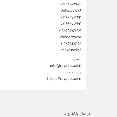
09128007986
09128007876
02166270223
02166270224
02165835787
02165835895
02165835216
02165835976
ایمیل
info@royaacc.com
وبسایت
https://royaacc.com
در حال بارگذاری...