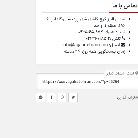
تماس با ما
استان البرز کرج گلشهر شهر پردیسان،گلها، پلاک
۱۸۶، طبقه ۱، واحد1
شماره همراه: 09351650974
تلفن :02634018512
ایمیل: info@agahitehran.com
زمان پاسخگویی همه روزه 24 ساعته
لینک اشتراک گذاری
شتراک گذاری