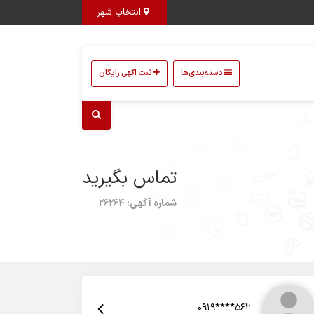
انتخاب شهر
دسته‌بندی‌ها
ثبت اگهی رایگان
تماس بگیرید
شماره آگهی:
26264
0919****562