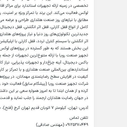
تخصصی در زمینه ارائه تجهیزات استاندارد برای مراکز اقا
لوکس فعالیت می‌کند. این برند با تمرکز ویژه بر امنیت،
مطابق با نیازهای روز صنعت هتلداری طراحی و عرضه می
کامل از انواع قفل کارتی، قفل اثر انگشتی، قفل دیجیتال،
اثر انگشتی با سیستم کنترل تردد، قفل کارتی با اپلیکیشن
این بخش هستند که به طور گسترده در پروژه‌های لوکس هتل
تجهیز صنعت رویا با ارائه متنوع‌ترین تجهیزات از جمله 
باکس دیجیتال، آینه چراغ‌دار و تجهیزات پذیرایی، نیاز 
استانداردهای بین‌المللی صنعت هتلداری و با تمرکز بر کار
کیفیت در افزایش سطح رضایتمندی مهمانان، در پروژه‌ه
کرده و از همان ابتدا تا به امروز همواره سعی بر این داشت
در جهان رضایت هتلداران ارجمند را جلب نماید و قدم
آدرس: تهران، کیلومتر 7 اتوبان قدیم تهران کرج (فتح)، 200 متر بعد از کارخانه ویتانا، پلاک 688 – 686
تلفن تماس
09125270449 (مهندس صادقی)