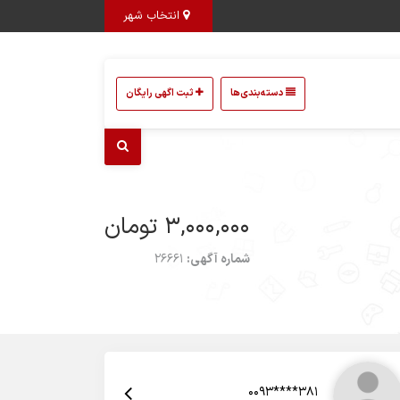
انتخاب شهر
دسته‌بندی‌ها
ثبت اگهی رایگان
3,000,000 تومان
شماره آگهی:
26661
0093****381