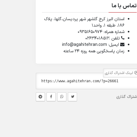
تماس با ما
استان البرز کرج گلشهر شهر پردیسان،گلها، پلاک
۱۸۶، طبقه ۱، واحد1
شماره همراه: 09351650974
تلفن :02634018512
ایمیل: info@agahitehran.com
زمان پاسخگویی همه روزه 24 ساعته
لینک اشتراک گذاری
شتراک گذاری