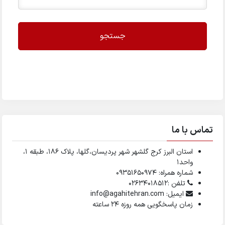
جستجو
تماس با ما
استان البرز کرج گلشهر شهر پردیسان،گلها، پلاک ۱۸۶، طبقه ۱،
واحد1
شماره همراه: 09351650974
تلفن :02634018512
ایمیل: info@agahitehran.com
زمان پاسخگویی همه روزه 24 ساعته