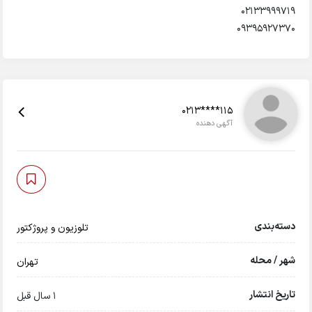
02133999719
09395927370
0213****115
آگهی دهنده
دسته‌بندی
تلوزیون و پروژکتور
شهر / محله
تهران
تاریخ انتشار
1 سال قبل