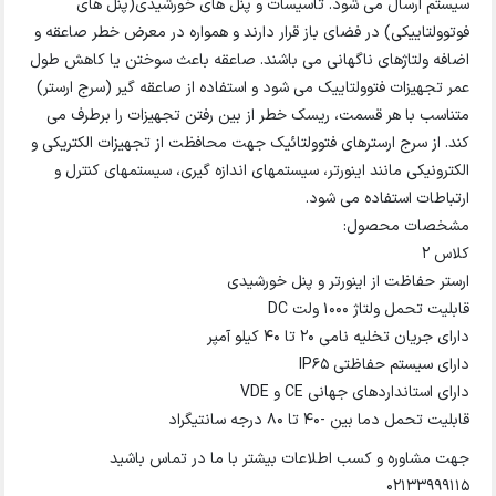
سیستم ارسال می شود. تاسیسات و پنل های خورشیدی(پنل های
فوتوولتاییکی) در فضای باز قرار دارند و همواره در معرض خطر صاعقه و
اضافه ولتاژهای ناگهانی می باشند. صاعقه باعث سوختن یا کاهش طول
عمر تجهیزات فتوولتاییک می شود و استفاده از صاعقه گیر (سرج ارستر)
متناسب با هر قسمت، ریسک خطر از بین رفتن تجهیزات را برطرف می
کند. از سرج ارسترهای فتوولتائیک جهت محافظت از تجهیزات الکتریکی و
الکترونیکی مانند اینورتر، سیستمهای اندازه گیری، سیستمهای کنترل و
ارتباطات استفاده می شود.
مشخصات محصول:
کلاس ۲
ارستر حفاظت از اینورتر و پنل خورشیدی
قابلیت تحمل ولتاژ 1000 ولت DC
دارای جریان تخلیه نامی ۲۰ تا ۴۰ کیلو آمپر
دارای سیستم حفاظتی IP65
دارای استانداردهای جهانی CE و VDE
قابلیت تحمل دما بین -۴۰ تا ۸۰ درجه سانتیگراد
جهت مشاوره و کسب اطلاعات بیشتر با ما در تماس باشید
02133999115