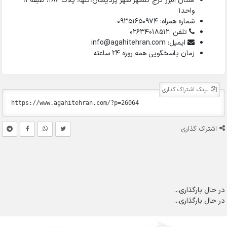
استان البرز کرج گلشهر شهر پردیسان،گلها، پلاک ۱۸۶، طبقه ۱،
واحد1
شماره همراه: 09351650974
تلفن :02634018512
ایمیل: info@agahitehran.com
زمان پاسخگویی همه روزه 24 ساعته
لینک اشتراک گذاری
اشتراک گذاری
در حال بارگذاری...
در حال بارگذاری...