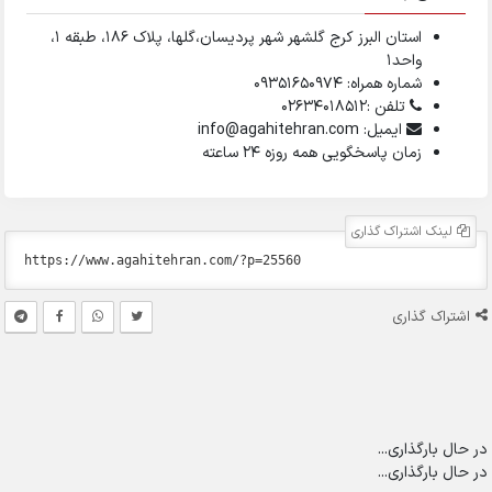
استان البرز کرج گلشهر شهر پردیسان،گلها، پلاک ۱۸۶، طبقه ۱،
واحد1
شماره همراه: 09351650974
تلفن :02634018512
ایمیل: info@agahitehran.com
زمان پاسخگویی همه روزه 24 ساعته
لینک اشتراک گذاری
اشتراک گذاری
در حال بارگذاری...
در حال بارگذاری...