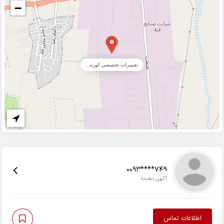
−
تعمیرات تخصصی کوره...
0093****749
آگهی دهنده
اطلاعات تماس