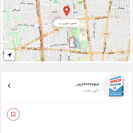
تعمیر سوزن و...
0912****243
آگهی دهنده