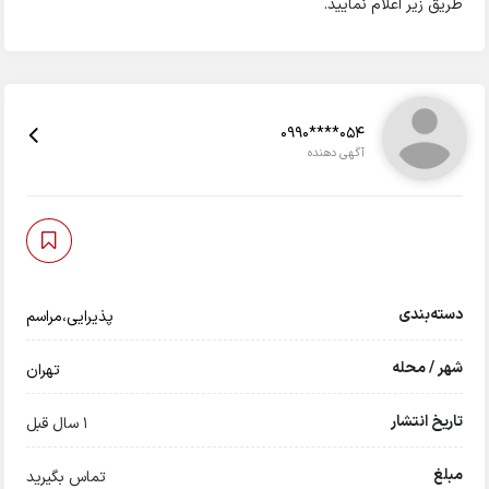
طریق زیر اعلام نمایید.
0990****054
آگهی دهنده
دسته‌بندی
پذیرایی،مراسم
شهر / محله
تهران
تاریخ انتشار
1 سال قبل
مبلغ
تماس بگیرید