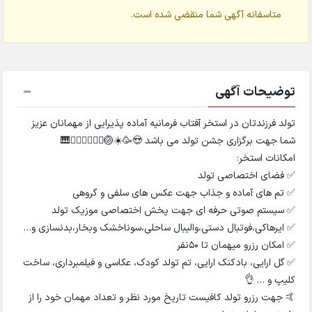
متاسفانه آگهی شما منقضی شده است.
توضیحات آگهی
تولد فرزندتان در استخر آفتاب فرمانیه آماده پذیرایی از مهمانان عزیز
شما جهت برگزاری جشن تولد می باشد 😍🥳☀️🏐🤽🏻‍♂️🏊🏻‍♀️🎹
امکانات استخر:
✅ فضای اختصاصی تولد
✅ تم های آماده و جذاب جهت عکس های سلفی و گروهی
✅ سیستم صوتی حرفه ای جهت پخش اختصاصی موزیک تولد
✅ ایرهاکی،فوتبال دستی،واليبال ساحلی،سوناخشک وبخار،بدنسازی و…
✅ امکان رزرو میهمان تا ۵۰نفر
✅ گل ارایی، بادکنک ارایی، تم تولد کودک، عکاسی و فیلمبرداری، ساخت
کلیپ و … 👌
🤙 جهت رزرو تولد کافیست تاریخ مورد نظر و تعداد مهمان خود را از