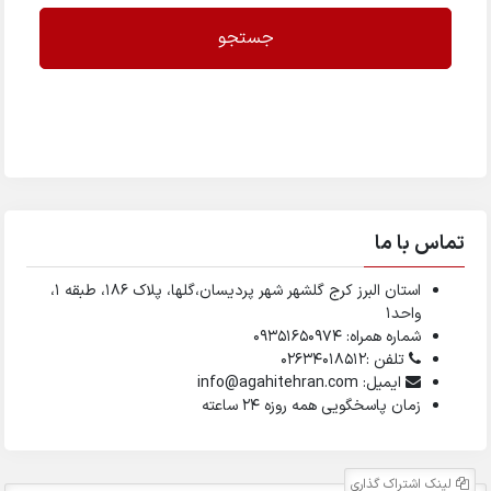
جستجو
تماس با ما
استان البرز کرج گلشهر شهر پردیسان،گلها، پلاک ۱۸۶، طبقه ۱،
واحد1
شماره همراه: 09351650974
تلفن :02634018512
ایمیل: info@agahitehran.com
زمان پاسخگویی همه روزه 24 ساعته
لینک اشتراک گذاری