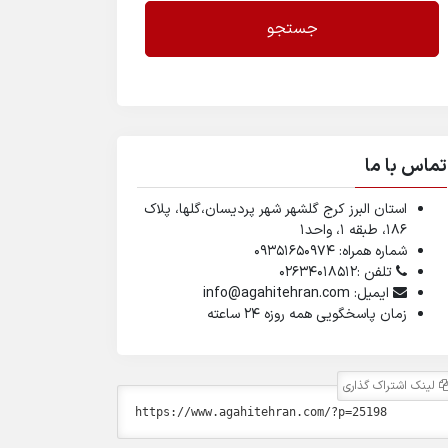
جستجو
تماس با ما
استان البرز کرج گلشهر شهر پردیسان،گلها، پلاک
۱۸۶، طبقه ۱، واحد1
شماره همراه: 09351650974
تلفن :02634018512
ایمیل: info@agahitehran.com
زمان پاسخگویی همه روزه 24 ساعته
لینک اشتراک گذاری