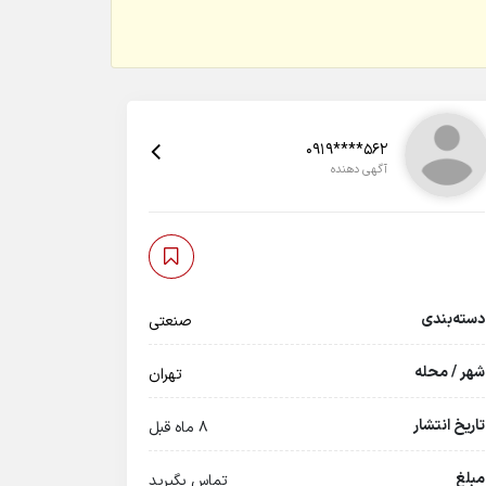
0919****562
آگهی دهنده
دسته‌بندی
صنعتی
شهر / محله
تهران
تاریخ انتشار
8 ماه قبل
مبلغ
تماس بگیرید