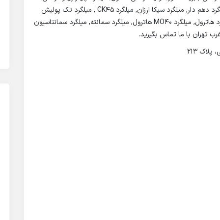
میلگرد ترانس شش پر, فروش میلگرد کششی, کشش میلگرد دهم دار, میلگرد سیکا ارزان, میلگرد CK45 , میلگرد تک پولیش
سیکا CK45 , قیمت ترانس دوپولیش سیکا Ck45 , میلگرد هاترول, میلگرد MO40 هاترول, میلگرد سمانته, میلگرد سمانتاسیون