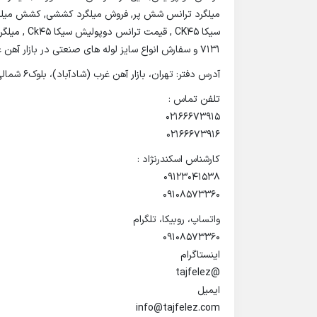
7131 و سفارش انواع سایز لوله های صنعتی در بازار آهن غرب تهران با ما تماس بگیرید.
آدرس دفتر: تهران، بازار آهن غرب (شادآباد)، بلوک۶ شمالی، پلاک ۲۱۳
تلفن تماس :
02166673915
02166673916
کارشناس اسکندرنژاد :
09123041538
09108573360
واتساپ، روبیکا، تلگرام
09108573360
اینستاگرام
@tajfelez
ایمیل
info@tajfelez.com