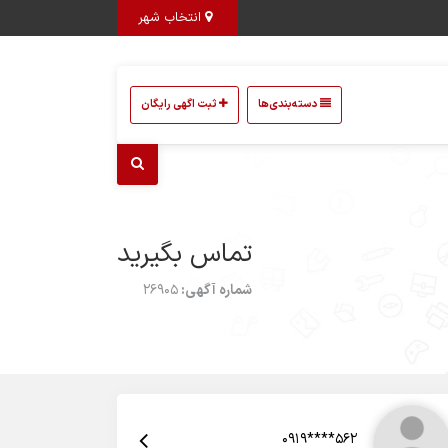
انتخاب شهر
دسته‌بندی‌ها
ثبت اگهی رایگان
تماس بگیرید
شماره آگهی:
26905
0919****562