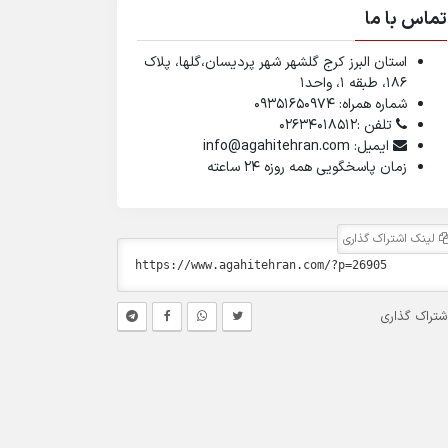
تماس با ما
استان البرز کرج گلشهر شهر پردیسان،گلها، پلاک
۱۸۶، طبقه ۱، واحد1
شماره همراه: 09351650974
تلفن :02634018512
ایمیل: info@agahitehran.com
زمان پاسخگویی همه روزه 24 ساعته
لینک اشتراک گذاری
شتراک گذاری