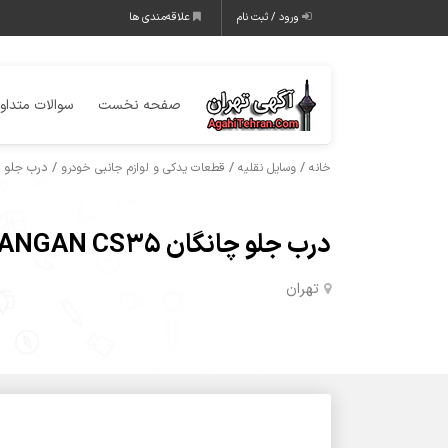
ورود / ثبت نام
علاقه‌مندی ها
صفحه نخست
سوالات متداو
/
/
/ درب جلو چانگان 5
خانه
وسایل نقلیه
قطعات یدکی و لوازم جانبی خودرو
درب جلو چانگان CHANGAN CS35
تهران