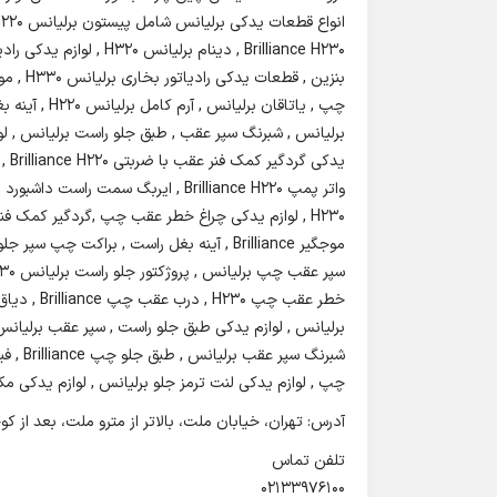
Brilliance H230 , دینام 
بنزین ,
چپ , لوازم یدکی لنت ترمز جلو برلیانس , لوازم یدکی مکانیزم قفل درب جلو چپ
آدرس: تهران، خیابان ملت، بالاتر از مترو ملت، بعد از کوچه دژبان 
تلفن تماس
02133976100