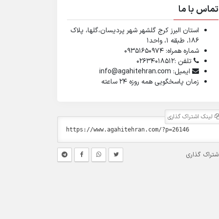
تماس با ما
استان البرز کرج گلشهر شهر پردیسان،گلها، پلاک
۱۸۶، طبقه ۱، واحد1
شماره همراه: 09351650974
تلفن :02634018512
ایمیل: info@agahitehran.com
زمان پاسخگویی همه روزه 24 ساعته
لینک اشتراک گذاری
شتراک گذاری