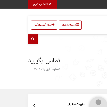
انتخاب شهر
دسته‌بندی‌ها
ثبت اگهی رایگان
تماس بگیرید
شماره آگهی:
26146
0919****562