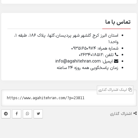
تماس با ما
استان البرز کرج گلشهر شهر پردیسان،گلها، پلاک ۱۸۶، طبقه ۱،
واحد1
شماره همراه: 09351650974
تلفن :02634018512
ایمیل: info@agahitehran.com
زمان پاسخگویی همه روزه 24 ساعته
لینک اشتراک گذاری
اشتراک گذاری