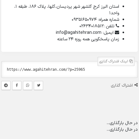
استان البرز کرج گلشهر شهر پردیسان،گلها، پلاک ۱۸۶، طبقه ۱،
واحد1
شماره همراه: 09351650974
تلفن :02634018512
ایمیل: info@agahitehran.com
زمان پاسخگویی همه روزه 24 ساعته
لینک اشتراک گذاری
اشتراک گذاری
در حال بارگذاری...
در حال بارگذاری...