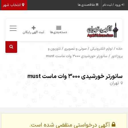
انتخاب شهر
ورود / ثبت نام
علاقه‌مندی ها
دسته‌بندی‌ها
ثبت اگهی رایگان
/
/
/
خانه
لوازم الکترونیکی
صوتی و تصویری
تلوزیون و
/ سانورتر خورشیدی 3000 وات ماست must
پروژکتور
سانورتر خورشیدی 3000 وات ماست must
تهران
آگهی درخواستی منقضی شده است.