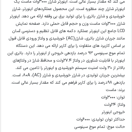
می کند که مقدار بسیار عالی است. اینورتر شارژر 3000وات ماست یک
اینورتر شارژر چند منظوره است. این محصول عملکردهای اینورتر، شارژر
خورشیدی و شارژر باتری را برای تولید برق بی وقفه ارائه می دهد. اینورتر
شارژر 3000وات ماست وزن و حجم قابل حملی دارد. صفحه نمایش
LCD جامع این اینورتر عملکرد دکمه های قابل تنظیم و دسترسی آسان
مانند جریان شارژر باتری، شارژر(AC) خورشیدی و ولتاژ ورودی قابل قبول
بر اساس کاربرد های متفاوت را برای کاربر ارائه می دهد. این دستگاه
تمام موج سینوسی 93 درصد بازدهی خروجی از اینورتر را دارد. باتری این
اینورتر با قابلیت شناوری در ولتاژ 27.4ولت و محافظ شارژ در ولتاژهای
بالاتر از 30 ولت امنیت سیستم خورشیدی و اینورتر را تامین می کند.
بیشترین جریان تولیدی در شارژر خورشیدی و شارژر (AC)، 80A، است.
بازدهی 98درصد را برای کاربر فراهم می کند که مقدار بسیار عالی است.
برند: ماست
توان: ۳۰۰۰وات
ولتاژ: ۲۴ولت
خروجی اینورتر
حداکثر توان تولیدی: ۶۰۰۰وات
حالت موج: تمام موج سینوسی