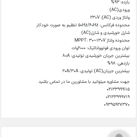
بازده: ۹۳%
ورودی(AC)
ولتاژ وردی (AC): 230V
محدوده فرکانس: 50Hz/60Hz تنظیم به صورت خودکار
شارژر خورشیدی و شارژر(AC)
محدوده ولتاژ MPPT: 30~130V
توان ورودی فوتوولتائیک: ۲۰۰۰وات
بیشترین جریان خورشیدی تولیدی: 80A
بازدهی: ۹۸%
بیشترین جریان(AC) تولیدی: 20A/30A
جهت مشاوره میتوانید با مشاورین ما در تماس باشید
02133999115
02133999719
09395927370