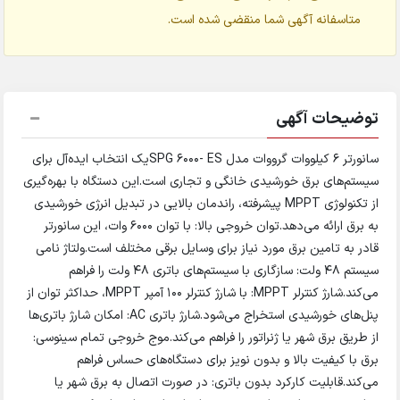
متاسفانه آگهی شما منقضی شده است.
توضیحات آگهی
سانورتر 6 کیلووات گرووات مدل SPG 6000- ESیک انتخاب ایده‌آل برای
سیستم‌های برق خورشیدی خانگی و تجاری است.این دستگاه با بهره‌گیری
از تکنولوژی MPPT پیشرفته، راندمان بالایی در تبدیل انرژی خورشیدی
به برق ارائه می‌دهد.توان خروجی بالا: با توان 6000 وات، این سانورتر
قادر به تامین برق مورد نیاز برای وسایل برقی مختلف است.ولتاژ نامی
سیستم 48 ولت: سازگاری با سیستم‌های باتری 48 ولت را فراهم
می‌کند.شارژ کنترلر MPPT: با شارژ کنترلر 100 آمپر MPPT، حداکثر توان از
پنل‌های خورشیدی استخراج می‌شود.شارژ باتری AC: امکان شارژ باتری‌ها
از طریق برق شهر یا ژنراتور را فراهم می‌کند.موج خروجی تمام سینوسی:
برق با کیفیت بالا و بدون نویز برای دستگاه‌های حساس فراهم
می‌کند.قابلیت کارکرد بدون باتری: در صورت اتصال به برق شهر یا