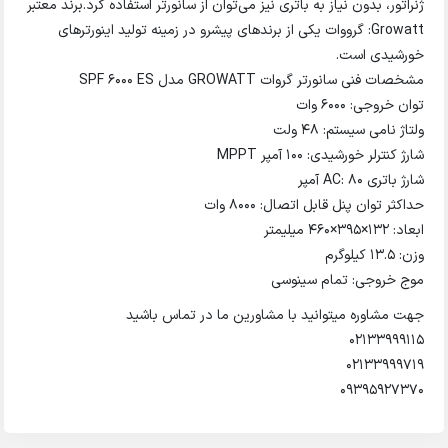
ژنراتور، بدون نیاز به باتری نیز می‌توان از سانورتر استفاده کرد.برند معتبر
Growatt: گرووات یکی از برندهای پیشرو در زمینه تولید اینورترهای
خورشیدی است.
مشخصات فنی سانورتر گروات GROWATT مدل SPF 6000 ES
توان خروجی: 6000 وات
ولتاژ نامی سیستم: 48 ولت
شارژ کنترلر خورشیدی: 100 آمپر MPPT
شارژ باتری AC: 80 آمپر
حداکثر توان پنل قابل اتصال: 8000 وات
ابعاد: 132×395×460 میلیمتر
وزن: 13.5 کیلوگرم
موج خروجی: تمام سینوسی
جهت مشاوره میتوانید با مشاورین ما در تماس باشید
02133999115
02133999719
09395927370