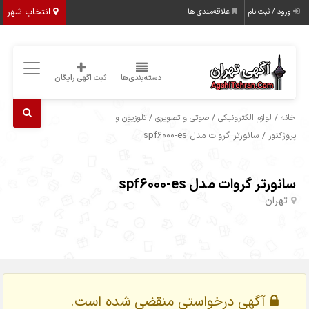
انتخاب شهر
ورود / ثبت نام
علاقه‌مندی ها
دسته‌بندی‌ها
ثبت اگهی رایگان
/
/
/
خانه
لوازم الکترونیکی
صوتی و تصویری
تلوزیون و
/ سانورتر گروات مدل spf6000-es
پروژکتور
سانورتر گروات مدل spf6000-es
تهران
آگهی درخواستی منقضی شده است.