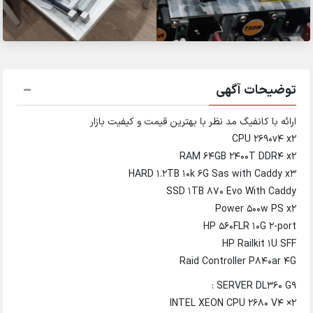
توضیحات آگهی
ارائه با کانفیگ مد نظر با بهترین قیمت و کیفیت بازار
CPU 2690v4 x2
RAM 64GB 2400T DDR4 x2
HARD 1.2TB 10k 6G Sas with Caddy x3
SSD 1TB 870 Evo With Caddy
Power 500w PS x2
HP 560FLR 10G 2-port
HP Railkit 1U SFF
Raid Controller P840ar 4G
SERVER DL360 G9 :
INTEL XEON CPU 2680 V4 ×2