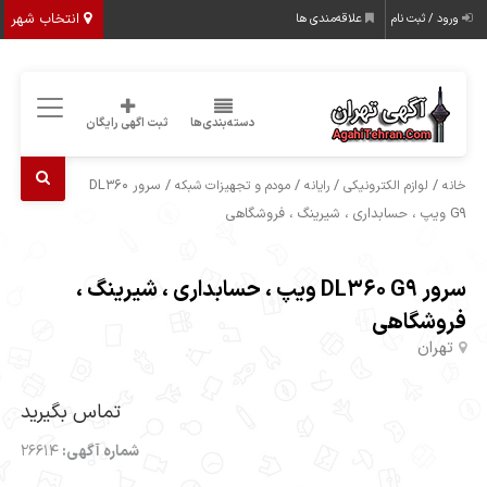
انتخاب شهر
ورود / ثبت نام
علاقه‌مندی ها
دسته‌بندی‌ها
ثبت اگهی رایگان
/
/
/
/ سرور DL360
خانه
لوازم الکترونیکی
رایانه
مودم و تجهیزات شبکه
G9 ویپ ، حسابداری ، شیرینگ ، فروشگاهی
سرور DL360 G9 ویپ ، حسابداری ، شیرینگ ،
فروشگاهی
تهران
تماس بگیرید
شماره آگهی:
26614