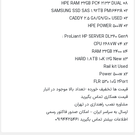
HPE RAM 32GB PC4 2133 DUAL ×8
SAMSUNG SSD SAS 1.92TB PM1643A ×2
CADDY 2.5 G8/G9/G10 USED ×2
HPE POWER 500W ×2
ProLiant HP SERVER DL360 Gen9 :
CPU 2687W v4 x2
RAM 32GB 2400 x4
HARD 1.8TB 10K 12G New x3
Rail kit Used
Power 500w x2
FLR 530 10G 2Port
قیمت ها تخفیف خورده -تعداد بالا موجود در انبار
قیمت همکاری تماس بگیرید
مشاوره نصب راهندازی در تهران
ارسال به سراسر ایران – امکان صدور فاکتور رسمی
اطلاعات بیشتر تماس بگیرید 09194425461