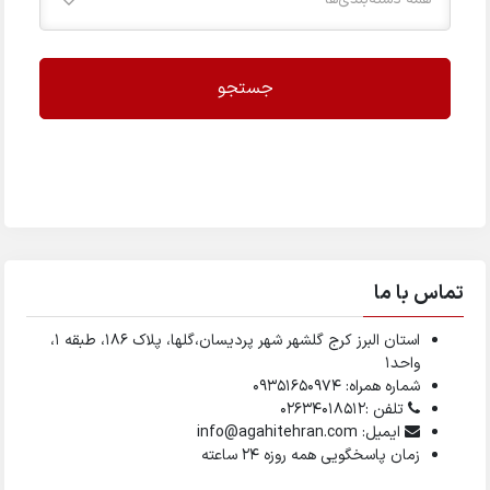
جستجو
تماس با ما
استان البرز کرج گلشهر شهر پردیسان،گلها، پلاک ۱۸۶، طبقه ۱،
واحد1
شماره همراه: 09351650974
تلفن :02634018512
ایمیل: info@agahitehran.com
زمان پاسخگویی همه روزه 24 ساعته