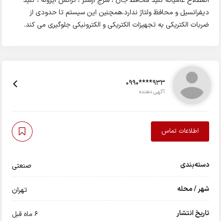
اصطلاح عامیانه کلید محافظ جان ، سرج ارستر ، ترانس ایزوله ، کلید
دیفرانسیل و محافظ ولتاژ ندارد،همچنین این سیستم تا حدودی از
ضربات الکتریکی به تجهیزات الکتریکی و الکترونیکی جلوگیری می کند.
0990****933
آگهی دهنده
اطلاعات تماس
دسته‌بندی
صنعتی
شهر / محله
تهران
تاریخ انتشار
6 ماه قبل