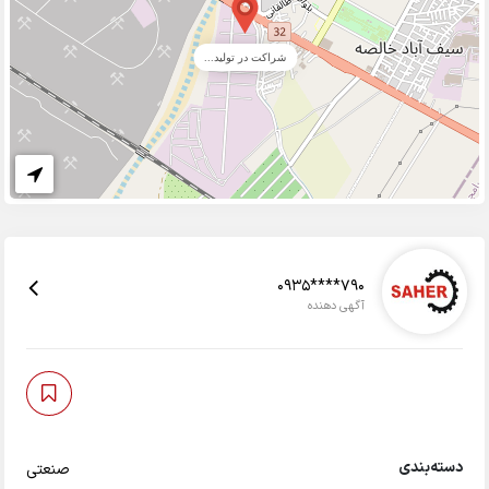
شراکت در تولید...
0935****790
آگهی دهنده
دسته‌بندی
صنعتی