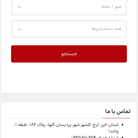
شهر / محله
همه دسته‌بندی‌ها
جستجو
تماس با ما
استان البرز کرج گلشهر شهر پردیسان،گلها، پلاک ۱۸۶، طبقه ۱،
واحد1
شماره همراه: 09351650974