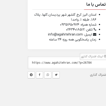
تماس با ما
استان البرز کرج گلشهر شهر پردیسان،گلها، پلاک
۱۸۶، طبقه ۱، واحد1
شماره همراه: 09351650974
تلفن :02634018512
ایمیل: info@agahitehran.com
زمان پاسخگویی همه روزه 24 ساعته
لینک اشتراک گذاری
شتراک گذاری