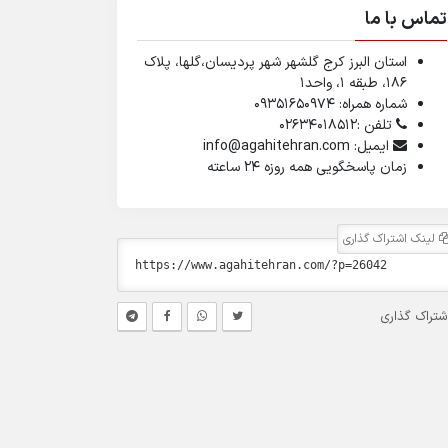
تماس با ما
استان البرز کرج گلشهر شهر پردیسان،گلها، پلاک
۱۸۶، طبقه ۱، واحد1
شماره همراه: 09351650974
تلفن :02634018512
ایمیل: info@agahitehran.com
زمان پاسخگویی همه روزه 24 ساعته
لینک اشتراک گذاری
شتراک گذاری