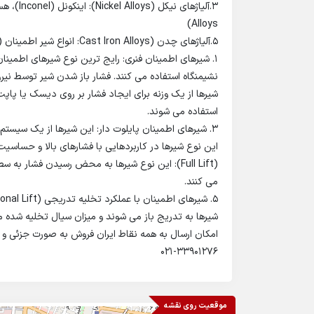
Alloys)
5.آلیاژهای چدن (Cast Iron Alloys: انواع شیر اطمینان (سیفتی ولو) : چدن خاکستری، چدن داکتیل
1. شیرهای اطمینان فنری: رایج ترین نوع شیرهای اطمینا
شیرها از یک وزنه برای ایجاد فشار بر روی دیسک یا پاپت
استفاده می شوند.
3. شیرهای اطمینان پایلوت دار: این شیرها از یک سیستم
(Full Lift): این نوع شیرها به محض رسیدن فشار ب
می کنند.
5. شیرهای اطمینان با عملکرد تخلیه تدریجی (Proportional Lift): این نوع
شیرها به تدریج باز می شوند و میزان سیال تخلیه شده م
امکان ارسال به همه نقاط ایران فروش به صورت جزئی و 
021-33901276
موقعیت روی نقشه