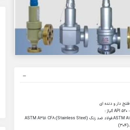
1.فولاد کربنی (Carbon Steel):ASTM A105، ASTM A216 WCB 2.فولاد ضد زنگ (Stainless Steel):ASTM A351 CF8
(304)