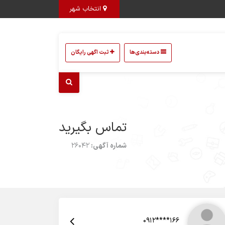
انتخاب شهر
دسته‌بندی‌ها
ثبت اگهی رایگان
تماس بگیرید
شماره آگهی:
26042
0912****166