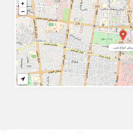
+
−
وش انواع شیر...