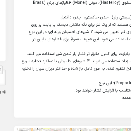
3.آلیاژهای نیکل (Nickel Alloys): اینکونل (Inconel)، هستلوی (Hastelloy)، مونل (Monel) 4.آلیاژهای برنج (Brass
ن هستند که از یک فنر برای نگه داشتن دیسک یا پاپت بر روی
نشیمنگاه استفاده می کنند. فشار باز شدن شیر توسط نیروی فنر تعیین می شود. 2. شیرهای اطمینان وزنه ای: در این نوع
 استفاده می شود. این شیرها معمولاً برای فشارهای پایین تر
 پایلوت برای کنترل دقیق تر فشار باز شدن شیر استفاده می کنند.
این نوع شیرها در کاربردهایی با فشارهای بالا و حساسیت زیاد استفاده می شوند. 4. شیرهای اطمینان با عملکرد تخلیه سریع
ه سطح تنظیم شده، به طور کامل باز شده و حداکثر میزان سیال را تخلیه
تناسب با افزایش فشار خواهد بود.
ا
عمده