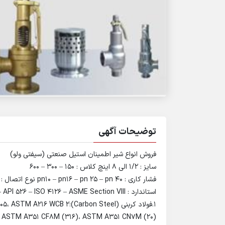
توضیحات آگهی
فروش انواع شیر اطمینان استیل صنعتی (سیفتی ولو)
سایز : 1/2 الی 8 اینچ کلاس : 150 – 300 – 600
فشار کاری : pn10 – pn16 – pn 25 – pn 40 نوع اتصال : فلنج دار و دنده ای
استاندارد : API 520 – API 526 – ISO 4126 – ASME Section VIII آلیاژ :
، ASTM A351 CF8M (316)، ASTM A351 CN7M (20)