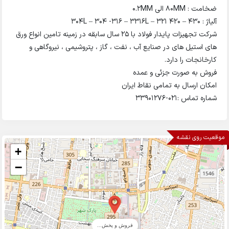
ضخامت : 80MM الی 0.2MM
آلیاژ : 304L – 304 -316 – 3316L – 321 420 – 430
شرکت تجهیزات پایدار فولاد با 25 سال سابقه در زمینه تامین انواع ورق
های استیل های در صنایع آب ، نفت ، گاز ، پتروشیمی ، نیروگاهی و
کارخانجات را دارد.
فروش به صورت جزئی و عمده
امکان ارسال به تمامی نقاط ایران
شماره تماس :021-33901276
موقعیت روی نقشه
+
−
فروش و پخش...