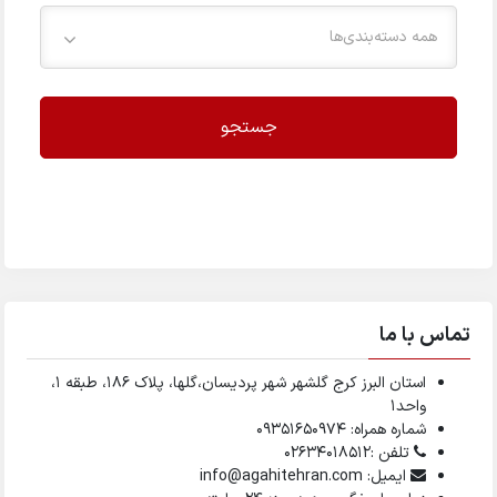
همه دسته‌بندی‌ها
جستجو
تماس با ما
استان البرز کرج گلشهر شهر پردیسان،گلها، پلاک ۱۸۶، طبقه ۱،
واحد1
شماره همراه: 09351650974
تلفن :02634018512
ایمیل: info@agahitehran.com