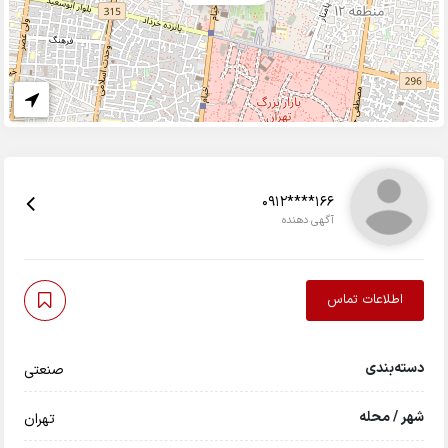
0912****166
آگهی دهنده
اطلاعات تماس
دسته‌بندی
صنعتی
شهر / محله
تهران