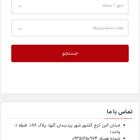
شهر / محله
همه دسته‌بندی‌ها
جستجو
تماس با ما
استان البرز کرج گلشهر شهر پردیسان،گلها، پلاک ۱۸۶، طبقه ۱،
واحد1
شماره همراه: 09351650974