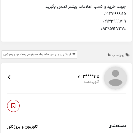
جهت خرید و کسب اطلاعات بیشتر تماس بگیرید
02133999115
02133999719
09395927370
فروش یو پی اس 650 وات سینوسی مخصوص موتوری
برچسب‌ها:
0213****115
آگهی دهنده
دسته‌بندی
تلوزیون و پروژکتور