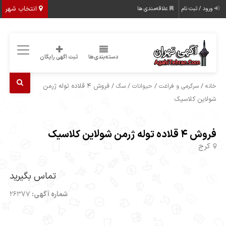
انتخاب شهر
ورود / ثبت نام
علاقه‌مندی ها
دسته‌بندی‌ها
ثبت اگهی رایگان
/
/
/
/ فروش 4 قلاده توله ژرمن
خانه
سرگرمی و فراغت
حیوانات
سگ
شولاین کلاسیک
فروش 4 قلاده توله ژرمن شولاین کلاسیک
کرج
تماس بگیرید
شماره آگهی:
26377