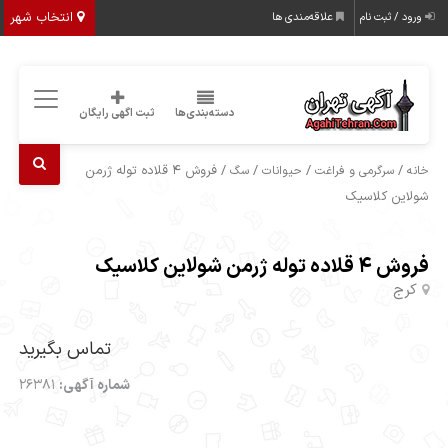
انتخاب شهر
ورود / ثبت نام
علاقه‌مندی ها
دسته‌بندی‌ها
ثبت اگهی رایگان
/
/
/
/ فروش 4 قلاده توله ژرمن
خانه
سرگرمی و فراغت
حیوانات
سگ
شولاین کلاسیک
فروش 4 قلاده توله ژرمن شولاین کلاسیک
کرج
تماس بگیرید
شماره آگهی:
26381