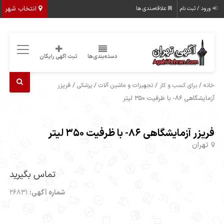
انتخاب شهر
ورود / ثبت نام
علاقه‌مندی ها
دسته‌بندی‌ها
ثبت اگهی رایگان
/
/
/
/ فریزر
خانه
برای کسب و کار
تجهیزات و ماشین آلات
پزشکی
آزمایشگاهی 86- با ظرفیت 350 لیتر
فریزر آزمایشگاهی 86- با ظرفیت 350 لیتر
تهران
تماس بگیرید
شماره آگهی:
26831