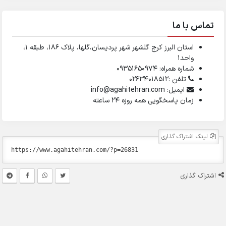
تماس با ما
استان البرز کرج گلشهر شهر پردیسان،گلها، پلاک ۱۸۶، طبقه ۱،
واحد1
شماره همراه: 09351650974
تلفن :02634018512
ایمیل: info@agahitehran.com
زمان پاسخگویی همه روزه 24 ساعته
لینک اشتراک گذاری
اشتراک گذاری