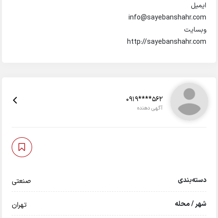
ایمیل
info@sayebanshahr.com
وبسایت
http://sayebanshahr.com
0919****562
آگهی دهنده
دسته‌بندی
صنعتی
شهر / محله
تهران