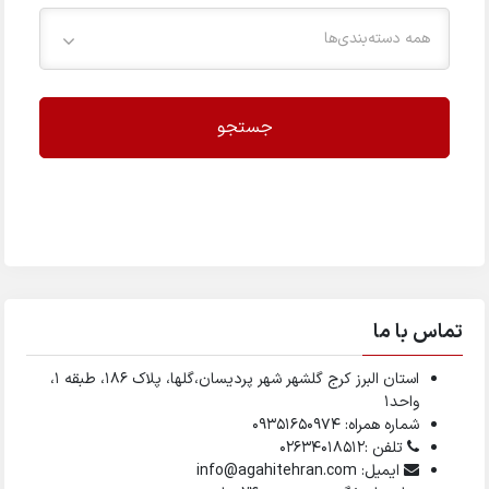
همه دسته‌بندی‌ها
جستجو
تماس با ما
استان البرز کرج گلشهر شهر پردیسان،گلها، پلاک ۱۸۶، طبقه ۱،
واحد1
شماره همراه: 09351650974
تلفن :02634018512
ایمیل: info@agahitehran.com