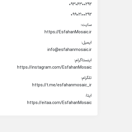
09306300292
09902100292
سایت:
https://EsfahanMosaic.ir
ایمیل:
info@esfahanmosaic.ir
اینستاگرام:
https://instagram.com/EsfahanMosaic
تلگرام:
https://t.me/esfahanmosaic_ir
ایتا:
https://eitaa.com/EsfahanMosaic