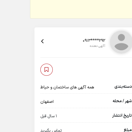
0913****292
آگهی دهنده
دسته‌بندی
همه آگهی های ساختمان و حیاط
شهر / محله
اصفهان
تاریخ انتشار
1 سال قبل
مبلغ
تماس بگیرید