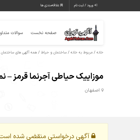
ورود / ثبت نام
علاقه‌مندی ها
صفحه نخست
سوالات متداو
/
/
/
خانه
مربوط به خانه
ساختمان و حیاط
همه آگهی های ساختمان 
موزاییک حیاطی آجرنما قرمز – نما
اصفهان
آگهی درخواستی منقضی شده است