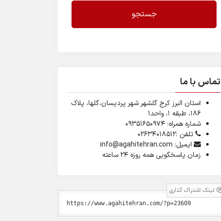
جستجو
تماس با ما
استان البرز کرج گلشهر شهر پردیسان،گلها، پلاک
۱۸۶، طبقه ۱، واحد1
شماره همراه: 09351650974
تلفن :02634018512
ایمیل: info@agahitehran.com
زمان پاسخگویی همه روزه 24 ساعته
لینک اشتراک گذاری