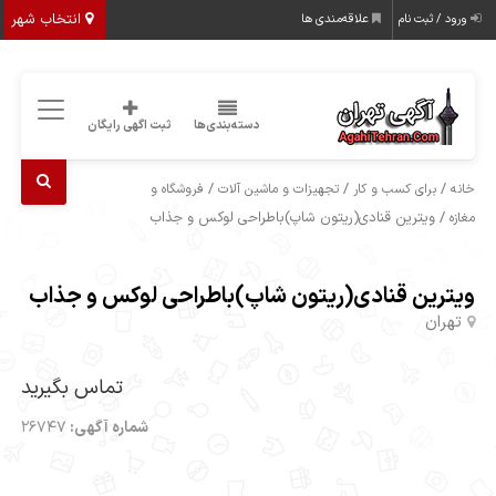
انتخاب شهر
ورود / ثبت نام
علاقه‌مندی ها
دسته‌بندی‌ها
ثبت اگهی رایگان
/
/
/
خانه
برای کسب و کار
تجهیزات و ماشین آلات
فروشگاه و
/ ویترین قنادی(ریتون شاپ)باطراحی لوکس و جذاب
مغازه
ویترین قنادی(ریتون شاپ)باطراحی لوکس و جذاب
تهران
تماس بگیرید
شماره آگهی:
26747