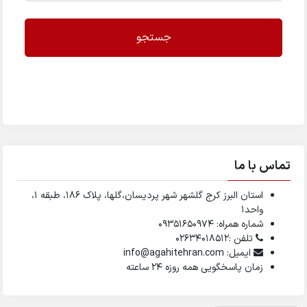
جستجو
تماس با ما
استان البرز کرج گلشهر شهر پردیسان،گلها، پلاک ۱۸۶، طبقه ۱،
واحد1
شماره همراه: 09351650974
تلفن :02634018512
ایمیل: info@agahitehran.com
زمان پاسخگویی همه روزه 24 ساعته