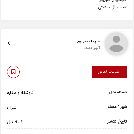
#یخچال صنعتی
0920****463
آگهی دهنده
اطلاعات تماس
دسته‌بندی
فروشگاه و مغازه
شهر / محله
تهران
تاریخ انتشار
2 ماه قبل