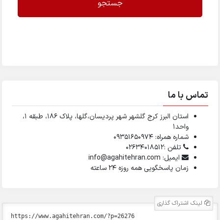
جستجو
تماس با ما
استان البرز کرج گلشهر شهر پردیسان،گلها، پلاک ۱۸۶، طبقه ۱،
واحد1
شماره همراه: 09351650974
تلفن :02634018512
ایمیل: info@agahitehran.com
زمان پاسخگویی همه روزه 24 ساعته
لینک اشتراک گذاری