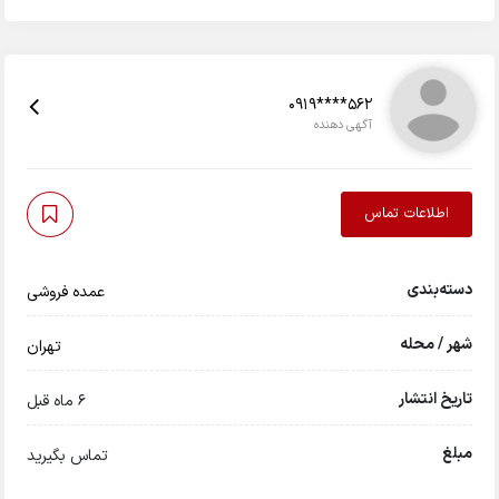
0919****562
آگهی دهنده
اطلاعات تماس
دسته‌بندی
عمده فروشی
شهر / محله
تهران
تاریخ انتشار
6 ماه قبل
مبلغ
تماس بگیرید