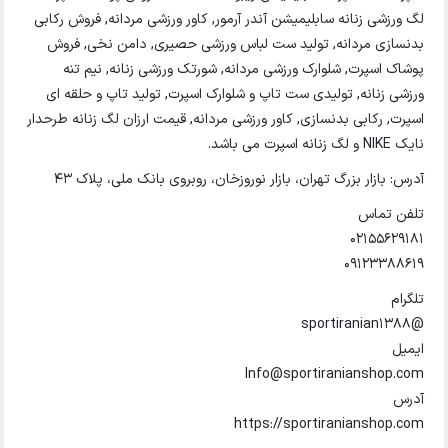
لگ ورزشی زنانه سابلیمیشن آندر آرمور, کاور ورزشی مردانه, فروش رکابی
بدنسازی مردانه, تولید ست لباس ورزشی حصیری, دامن نخی, فروش
پوشاک اسپرت, شلوارک ورزشی مردانه, شورتک ورزشی زنانه, نیم تنه
ورزشی زنانه, تولیدی ست تاپ و شلوارک اسپرت, تولید تاپ و حلقه ای
اسپرت, رکابی بدنسازی, کاور ورزشی مردانه, قیمت ارزان لگ زنانه طرحدار
نایک NIKE و لگ زنانه اسپرت می باشد.
آدرس: بازار بزرگ تهران، بازار نوروزخان، روبروی بانک ملی، پلاک 43
تلفن تماس
02155629181
09123388619
تلگرام
@sportiranian1388
ایمیل
Info@sportiranianshop.com
آدرس
https://sportiranianshop.com