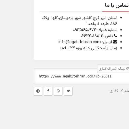
تماس با ما
استان البرز کرج گلشهر شهر پردیسان،گلها، پلاک
۱۸۶، طبقه ۱، واحد1
شماره همراه: 09351650974
تلفن :02634018512
ایمیل: info@agahitehran.com
زمان پاسخگویی همه روزه 24 ساعته
لینک اشتراک گذاری
شتراک گذاری