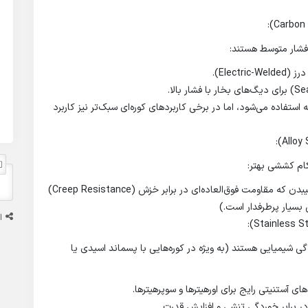
ا فشار متوسط هستند:
 برای خطوط لوله استفاده می‌شود، اما در برخی کاربردهای کوره‌ای سبک‌تر نیز کاربرد
حکام کششی بهتر:
ASTM A335 (P11, P22, P91, P92): گریدهای کروم-مولیبدن که مقاومت فوق‌العاده‌ای در برابر خزش (Creep Resistance)
ا
ی شیمیایی هستند (به ویژه در کوره‌هایی با پسماند اسیدی یا