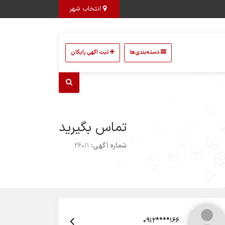
انتخاب شهر
دسته‌بندی‌ها
ثبت اگهی رایگان
تماس بگیرید
شماره آگهی:
26011
0912****166