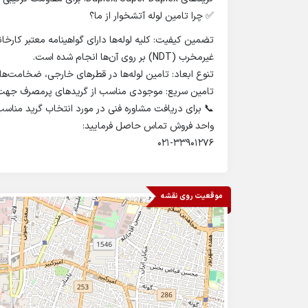
✅ چرا تامین لوله آتشخوار از ما؟
غیرمخرب (NDT) بر روی آن‌ها انجام شده است.
تنوع ابعاد: تامین لوله‌ها در قطرهای خارجی، ضخامت‌های جداری (Schedule) و طول‌های مورد نی
تامین سریع: موجودی مناسب از گریدهای پرمصرف جهت کاهش 
📞 برای دریافت مشاوره فنی در مورد انتخاب گرید مناس
واحد فروش تماس حاصل فرمایید:
021-33901276
موقعیت روی نقشه