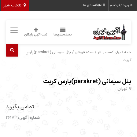
انتخاب شهر
ورود / ثبت نام
علاقه‌مندی ها
دسته‌بندی‌ها
ثبت اگهی رایگان
/
/
/ پنل سیمانی (parskret)پارس
خانه
برای کسب و کار
عمده فروشی
کریت
پنل سیمانی (parskret)پارس کریت
تهران
تماس بگیرید
شماره آگهی:
26173