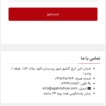
جستجو
تماس با ما
استان البرز کرج گلشهر شهر پردیسان،گلها، پلاک ۱۸۶، طبقه ۱،
واحد1
شماره همراه: 09351650974
تلفن :02634018512
ایمیل: info@agahitehran.com
زمان پاسخگویی همه روزه 24 ساعته