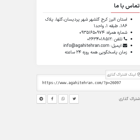
تماس با ما
استان البرز کرج گلشهر شهر پردیسان،گلها، پلاک
۱۸۶، طبقه ۱، واحد1
شماره همراه: 09351650974
تلفن :02634018512
ایمیل: info@agahitehran.com
زمان پاسخگویی همه روزه 24 ساعته
لینک اشتراک گذاری
شتراک گذاری