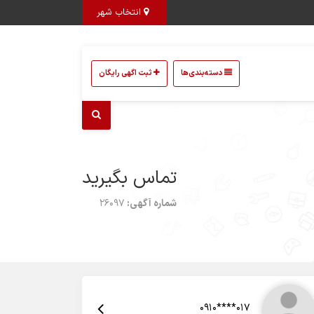
انتخاب شهر
دسته‌بندی‌ها
ثبت اگهی رایگان
تماس بگیرید
شماره آگهی:
26097
0910****017