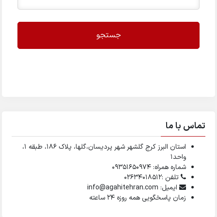
جستجو
تماس با ما
استان البرز کرج گلشهر شهر پردیسان،گلها، پلاک ۱۸۶، طبقه ۱،
واحد1
شماره همراه: 09351650974
تلفن :02634018512
ایمیل: info@agahitehran.com
زمان پاسخگویی همه روزه 24 ساعته