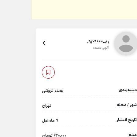
0912****081
آگهی دهنده
دسته‌بندی
عمده فروشی
شهر / محله
تهران
تاریخ انتشار
9 ماه قبل
مبلغ
620,000 تومان