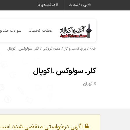
ورود / ثبت نام
علاقه‌مندی ها
صفحه نخست
سوالات متداو
/
/
/ کلر. سولوکس .اکوپال
خانه
برای کسب و کار
عمده فروشی
کلر. سولوکس .اکوپال
تهران
آگهی درخواستی منقضی شده است