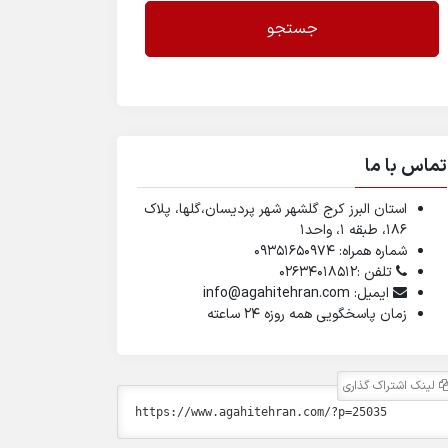
جستجو
تماس با ما
استان البرز کرج گلشهر شهر پردیسان،گلها، پلاک
۱۸۶، طبقه ۱، واحد1
شماره همراه: 09351650974
تلفن :02634018512
ایمیل: info@agahitehran.com
زمان پاسخگویی همه روزه 24 ساعته
لینک اشتراک گذاری