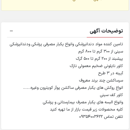
توضیحات آگهی
تامین کننده مواد دندانپزشکی وانواع یکبار مصرفی پزشکی ودندانپزشکی
سینی از 300 گرم تا 800 گرم
پیشبند از 200 گرم تا 500 گرک
کاور نایلونی ضخیم معمولی نازک
آیینه در 3 طرح
سرساکشن چند برند معروف
انواع روکش های یکبار مصرفی ساکشن پوآر کویترون وغیره…….
کاور کف سینی
وانواع البسه های یکبار مصرف بیمارستانی و پزشکی
کلیه محصولات زیر قیمت بازار از ما تهیه کنید
تلفن تماس 09354003622