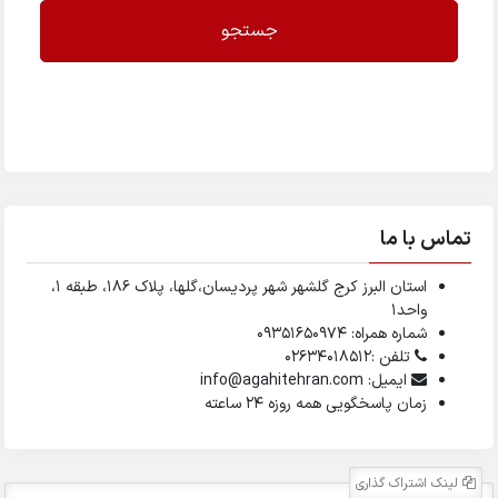
جستجو
تماس با ما
استان البرز کرج گلشهر شهر پردیسان،گلها، پلاک ۱۸۶، طبقه ۱،
واحد1
شماره همراه: 09351650974
تلفن :02634018512
ایمیل: info@agahitehran.com
زمان پاسخگویی همه روزه 24 ساعته
لینک اشتراک گذاری