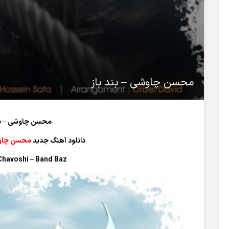
محسن چاوشی – بند باز
محسن چاوشی – بند
دانلود آهنگ جدید
محسن چاو
havoshi – Band Baz