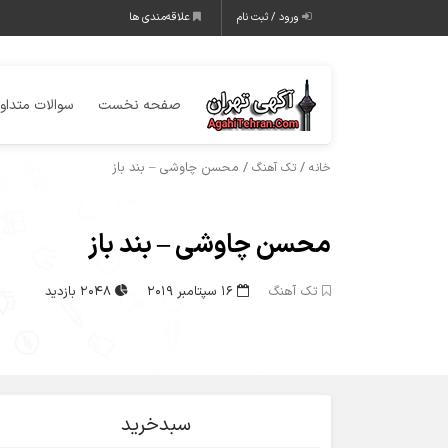
ورود / ثبت نام
علاقه‌مندی ها
صفحه نخست
سوالات متداو
/
/ محسن چاوشی – بند باز
خانه
تک آهنگ
محسن چاوشی – بند باز
تک آهنگ
16 سپتامبر 2019
2048 بازدید
سبدخرید