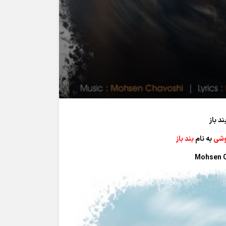
 باز
شی
به نام
بند باز
Mohsen C